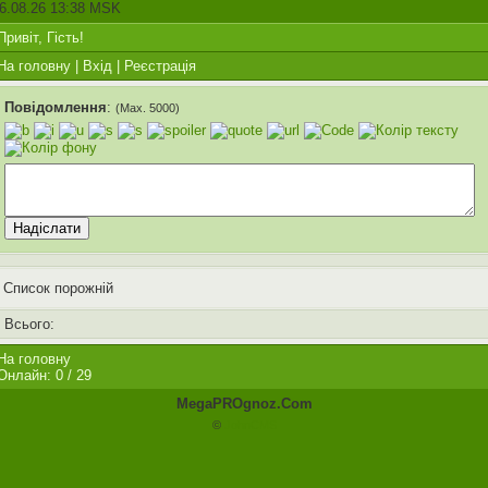
6.08.26 13:38 MSK
Привіт, Гість!
На головну
|
Вхід
|
Реєстрація
Повідомлення
:
(Max. 5000)
Список порожній
Всього:
На головну
Онлайн: 0 / 29
MegaPROgnoz.Com
©
JohnCMS