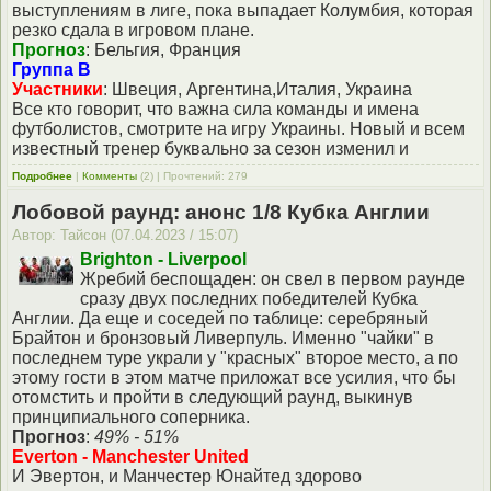
выступлениям в лиге, пока выпадает Колумбия, которая
резко сдала в игровом плане.
Прогноз
: Бельгия, Франция
Группа В
Участники
: Швеция, Аргентина,Италия, Украина
Все кто говорит, что важна сила команды и имена
футболистов, смотрите на игру Украины. Новый и всем
известный тренер буквально за сезон изменил и
Подробнее
|
Комменты
(2) | Прочтений: 279
Лобовой раунд: анонс 1/8 Кубка Англии
Автор: Тайсон (07.04.2023 / 15:07)
Brighton - Liverpool
Жребий беспощаден: он свел в первом раунде
сразу двух последних победителей Кубка
Англии. Да еще и соседей по таблице: серебряный
Брайтон и бронзовый Ливерпуль. Именно "чайки" в
последнем туре украли у "красных" второе место, а по
этому гости в этом матче приложат все усилия, что бы
отомстить и пройти в следующий раунд, выкинув
принципиального соперника.
Прогноз
:
49% - 51%
Everton - Manchester United
И Эвертон, и Манчестер Юнайтед здорово