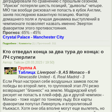
деградировали по сравнению с прошлым сезоном.
"Ириски" потеряли шесть позиций, "дьяволы" четыре.
МЮ так вообще рисковал не попасть в кубок Англии,
заняв последнюю вакантную позицию. Фактор
домашнего поля и лучшая динамика выступлений в
чемпионате позволяет назвать именно Эвертон
фаворитом этого противостояния.
Прогноз
:
65% - 45%
Crystal Palace - Manchester City
Подробнее
|
Комменты
(1) | Прочтений: 311
Кто отведал конца за два тура до конца: о
ЛЧ суперлиги
Автор: Тайсон (28.03.2023 / 19:50)
Группа A
Таблица
:
Liverpool - 9, AS Monaco - 6
Newcastle United - 6, Real Madrid - 3
Если Реал настроил себе воздушных замков после
победы во второй лиге, то групповой этап ЛЧ резко
возвращает "бланкос" на землю. Мадридский клуб
рискует не попасть в плей-офф, да и другой чемпион -
Монако - тоже ходит по тонкому льду. Все карты
фаворитам попутал Ливерпуль и второлиговый
Ньюкасл. Хотя они оба вполне могут еще вылететь, но