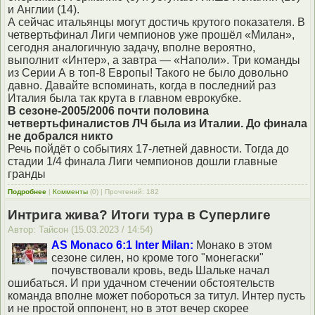
и Англии (14).
А сейчас итальянцы могут достичь крутого показателя. В
четвертьфинал Лиги чемпионов уже прошёл «Милан»,
сегодня аналогичную задачу, вполне вероятно,
выполнит «Интер», а завтра — «Наполи». Три команды
из Серии А в топ-8 Европы! Такого не было довольно
давно. Давайте вспоминать, когда в последний раз
Италия была так крута в главном еврокубке.
В сезоне-2005/2006 почти половина
четвертьфиналистов ЛЧ была из Италии. До финала
не добрался никто
Речь пойдёт о событиях 17-летней давности. Тогда до
стадии 1/4 финала Лиги чемпионов дошли главные
гранды
Подробнее
|
Комменты
(0) | Прочтений: 182
Интрига жива? Итоги тура в Суперлиге
Автор: Тайсон (15.03.2023 / 14:54)
AS Monaco 6:1 Inter Milan:
Монако в этом
сезоне силен, но кроме того "монегаски"
почувствовали кровь, ведь Шальке начал
ошибаться. И при удачном стечении обстоятельств
команда вполне может побороться за титул. Интер пусть
и не простой оппонент, но в этот вечер скорее