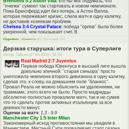
Brentford 5:2 Aston Villa
: кто бы мог подумать, что
"пчелки" сумеют так стартовать в новом чемпионате.
Пока Брентфорд идет без потерь, а Астон Вилла,
которая переживает кризис, слила матч в одну калитку,
не доставив хозяевам проблем.
Chelsea 3:4 Crystal Palace
: победа "орлов" была более
уверенной, чем показывает счет. В
Подробнее
|
Комменты
(8) | Прочтений: 254
Дерзкая старушка: итоги тура в Суперлиге
Автор: Тайсон (17.04.2023 / 18:15)
Real Madrid 2:7 Juventus
Первая победа Ювентуса в высшей лиге вышла
довольно эпичной: "старая синьора" просто
уничтожила чемпиона второго дивизиона в одну калитку,
сделав это, к слову, на домашнем поле "бланкос".
Провал Реала не можно объяснить ни удалениями, ни
травмами, этого всего не было. Просто мадридцы
абсолютно полностью провалили матч, так и не сумев
что-то сделать против активных итальянцев за все
девяносто минут.
Оценки за матч
:
1.3 - 9.9
Manchester City 1:5 Inter Milan
Закономерный исход противостояния мы увидели в
Манчестере. Местный Сити проваливает старт сезона,