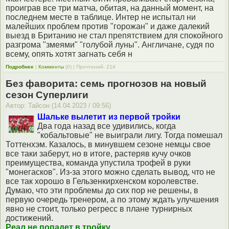
проиграв все три матча, обитая, на данный момент, на
последнем месте в таблице. Интер не испытал ни
малейших проблем против "горожан" и даже далекий
выезд в Британию не стал препятствием для спокойного
разгрома "змеями" "голубой луны". Англичане, судя по
всему, опять хотят загнать себя н
Подробнее
|
Комменты
(0) | Прочтений: 214
Без фаворита: семь прогнозов на новый
сезон Суперлиги
Автор: Тайсон (14.04.2023 / 09:56)
Шальке вылетит из первой тройки
Два года назад все удивились, когда
"кобальтовые" не выиграли лигу. Тогда помешал
Тоттенхэм. Казалось, в минувшем сезоне немцы свое
все таки заберут, но в итоге, растеряв кучу очков
преимущества, команда упустила трофей в руки
"монегасков". Из-за этого можно сделать вывод, что не
все так хорошо в Гельзенкирхенском королевстве.
Думаю, что эти проблемы до сих пор не решены, в
первую очередь тренером, а по этому ждать улучшения
явно не стоит, только регресс в плане турнирных
достижений.
Реал не попадет в тройку