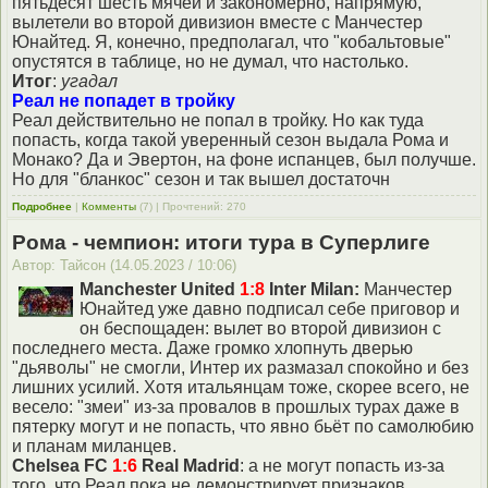
пятьдесят шесть мячей и закономерно, напрямую,
вылетели во второй дивизион вместе с Манчестер
Юнайтед. Я, конечно, предполагал, что "кобальтовые"
опустятся в таблице, но не думал, что настолько.
Итог
:
угадал
Реал не попадет в тройку
Реал действительно не попал в тройку. Но как туда
попасть, когда такой уверенный сезон выдала Рома и
Монако? Да и Эвертон, на фоне испанцев, был получше.
Но для "бланкос" сезон и так вышел достаточн
Подробнее
|
Комменты
(7) | Прочтений: 270
Рома - чемпион: итоги тура в Суперлиге
Автор: Тайсон (14.05.2023 / 10:06)
Manchester United
1:8
Inter Milan:
Манчестер
Юнайтед уже давно подписал себе приговор и
он беспощаден: вылет во второй дивизион с
последнего места. Даже громко хлопнуть дверью
"дьяволы" не смогли, Интер их размазал спокойно и без
лишних усилий. Хотя итальянцам тоже, скорее всего, не
весело: "змеи" из-за провалов в прошлых турах даже в
пятерку могут и не попасть, что явно бьёт по самолюбию
и планам миланцев.
Chelsea FC
1:6
Real Madrid
: a не могут попасть из-за
того, что Реал пока не демонстрирует признаков