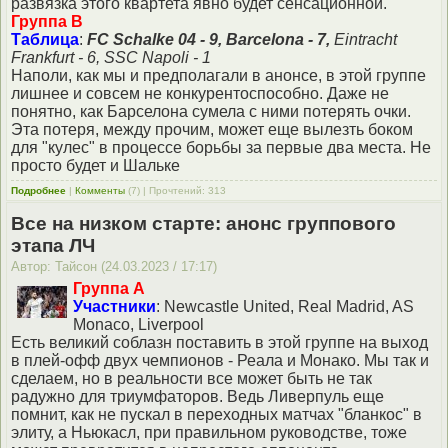
развязка этого квартета явно будет сенсационной.
Группа В
Таблица
:
FC Schalke 04 - 9, Barcelona - 7,
Eintracht
Frankfurt - 6, SSC Napoli - 1
Наполи, как мы и предполагали в анонсе, в этой группе
лишнее и совсем не конкурентоспособно. Даже не
понятно, как Барселона сумела с ними потерять очки.
Эта потеря, между прочим, может еще вылезть боком
для "кулес" в процессе борьбы за первые два места. Не
просто будет и Шальке
Подробнее
|
Комменты
(7) | Прочтений: 313
Все на низком старте: анонс группового
этапа ЛЧ
Автор: Тайсон (24.03.2023 / 17:17)
Группа A
Участники
: Newcastle United, Real Madrid, AS
Monaco, Liverpool
Есть великий соблазн поставить в этой группе на выход
в плей-офф двух чемпионов - Реала и Монако. Мы так и
сделаем, но в реальности все может быть не так
радужно для триумфаторов. Ведь Ливерпуль еще
помнит, как не пускал в переходных матчах "бланкос" в
элиту, а Ньюкасл, при правильном руководстве, тоже