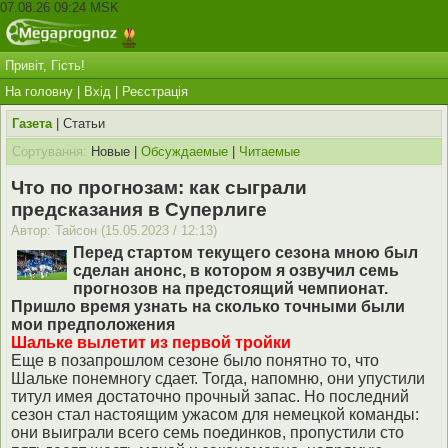
07.08.26 09:24 MSK
Привіт, Гість!
На головну
|
Вхід
|
Реєстрація
Газета
| Статьи
Сортування:
Новые |
Обсуждаемые
|
Читаемые
Что по прогнозам: как сыграли
предсказания в Суперлиге
Автор: Тайсон (15.05.2023 / 12:13)
Перед стартом текущего сезона мною был
сделан анонс, в котором я озвучил семь
прогнозов на предстоящий чемпионат.
Пришло время узнать на сколько точными были
мои предположения
Шальке вылетит из первой тройки
Еще в позапрошлом сезоне было понятно то, что
Шальке понемногу сдает. Тогда, напомню, они упустили
титул имея достаточно прочный запас. Но последний
сезон стал настоящим ужасом для немецкой команды:
они выиграли всего семь поединков, пропустили сто