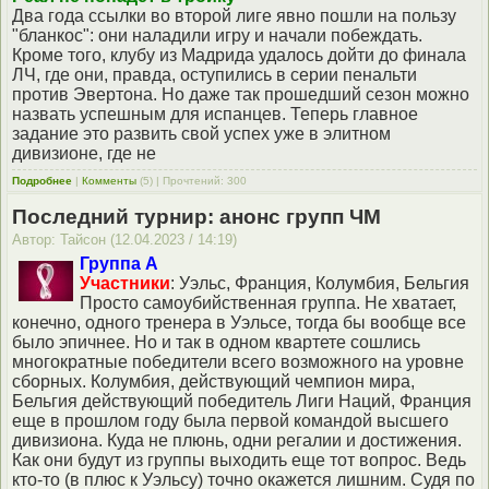
Два года ссылки во второй лиге явно пошли на пользу
"бланкос": они наладили игру и начали побеждать.
Кроме того, клубу из Мадрида удалось дойти до финала
ЛЧ, где они, правда, оступились в серии пенальти
против Эвертона. Но даже так прошедший сезон можно
назвать успешным для испанцев. Теперь главное
задание это развить свой успех уже в элитном
дивизионе, где не
Подробнее
|
Комменты
(5) | Прочтений: 300
Последний турнир: анонс групп ЧМ
Автор: Тайсон (12.04.2023 / 14:19)
Группа А
Участники
: Уэльс, Франция, Колумбия, Бельгия
Просто самоубийственная группа. Не хватает,
конечно, одного тренера в Уэльсе, тогда бы вообще все
было эпичнее. Но и так в одном квартете сошлись
многократные победители всего возможного на уровне
сборных. Колумбия, действующий чемпион мира,
Бельгия действующий победитель Лиги Наций, Франция
еще в прошлом году была первой командой высшего
дивизиона. Куда не плюнь, одни регалии и достижения.
Как они будут из группы выходить еще тот вопрос. Ведь
кто-то (в плюс к Уэльсу) точно окажется лишним. Судя по