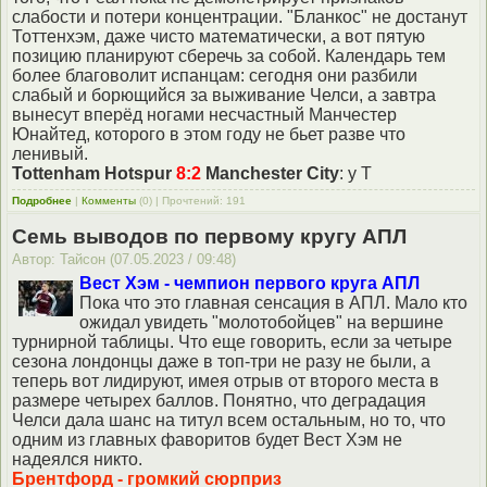
слабости и потери концентрации. "Бланкос" не достанут
Тоттенхэм, даже чисто математически, а вот пятую
позицию планируют сберечь за собой. Календарь тем
более благоволит испанцам: сегодня они разбили
слабый и борющийся за выживание Челси, а завтра
вынесут вперёд ногами несчастный Манчестер
Юнайтед, которого в этом году не бьет разве что
ленивый.
Tottenham Hotspur
8:2
Manchester City
: у Т
Подробнее
|
Комменты
(0) | Прочтений: 191
Семь выводов по первому кругу АПЛ
Автор: Тайсон (07.05.2023 / 09:48)
Вест Хэм - чемпион первого круга АПЛ
Пока что это главная сенсация в АПЛ. Мало кто
ожидал увидеть "молотобойцев" на вершине
турнирной таблицы. Что еще говорить, если за четыре
сезона лондонцы даже в топ-три не разу не были, а
теперь вот лидируют, имея отрыв от второго места в
размере четырех баллов. Понятно, что деградация
Челси дала шанс на титул всем остальным, но то, что
одним из главных фаворитов будет Вест Хэм не
надеялся никто.
Брентфорд - громкий сюрприз