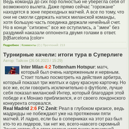
Ведь команда до сих пор полностью не уберегла себя от
возможного вылета. Даже прямо сейчас "горожане"
находятся в зоне переходных матчей. А все по тому, что
они не смогли сдержать натиск миланской команды,
хотя большую часть поединка держали ничейный счет.
Но в конце "ситизенс" все же оступились, а "змеи" без
раздумий наказали оппонента двумя голами в ответ.
[b]Barcelona [color=
Подробнее
|
Комменты
(2) | Прочтений: 213
Турнирные качели: итоги тура в Суперлиге
Автор: Тайсон (26.04.2023 / 15:29)
Inter Milan
4:2
Tottenham Hotspur
: матч,
который был очень напряженным и нервным.
Стоит только посмотреть на действия арбитра,
который показал три желтых и одну красную карточку. Но
все же, если говорить исключительно о футболе, лучше
себя показал миланский Интер, который благодаря этой
победе и к Монако приблизился, и от своего лондонского
конкурента оторвался.
Real Madrid
2:6
FC Zenit
: Реал в глубоком кризисе, ведь
мадридцы не побеждают уже на протяжении пяти
матчей. И ладно, если бы в соперниках на этот раз был
кто-то из лидеров, так нет же, всего-навсего скромный