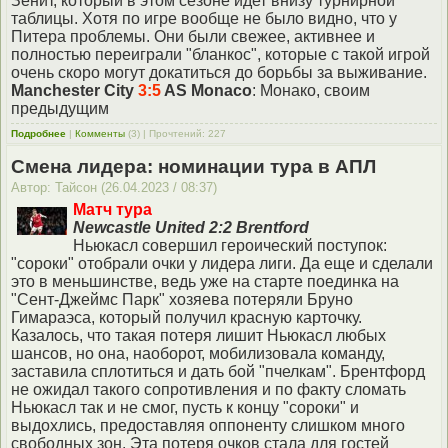
Зенит, который в этом сезоне идет внизу турнирной
таблицы. Хотя по игре вообще не было видно, что у
Питера проблемы. Они были свежее, активнее и
полностью переиграли "бланкос", которые с такой игрой
очень скоро могут докатиться до борьбы за выживание.
Manchester City
3:5
AS Monaco
: Монако, своим
предыдущим
Подробнее
|
Комменты
(3) | Прочтений: 227
Смена лидера: номинации тура в АПЛ
Автор: Тайсон (26.04.2023 / 08:37)
Матч тура
Newcastle United 2:2 Brentford
Ньюкасл совершил героический поступок:
"сороки" отобрали очки у лидера лиги. Да еще и сделали
это в меньшинстве, ведь уже на старте поединка на
"Сент-Джеймс Парк" хозяева потеряли Бруно
Гимараэса, который получил красную карточку.
Казалось, что такая потеря лишит Ньюкасл любых
шансов, но она, наоборот, мобилизовала команду,
заставила сплотиться и дать бой "пчелкам". Брентфорд
не ожидал такого сопротивления и по факту сломать
Ньюкасл так и не смог, пусть к концу "сороки" и
выдохлись, предоставляя оппоненту слишком много
свободных зон. Эта потеря очков стала для гостей