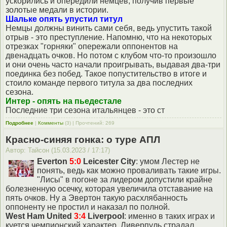
ускорились и опередили немцев, получив первые
золотые медали в истории.
Шальке опять упустил титул
Немцы должны винить сами себя, ведь упустить такой
отрыв - это преступление. Напомню, что на некоторых
отрезках "горняки" опережали оппонентов на
двенадцать очков. Но потом с клубом что-то произошло
и они очень часто начали проигрывать, выдавая два-три
поединка без побед. Такое попустительство в итоге и
стоило команде первого титула за два последних
сезона.
Интер - опять на пьедестале
Последние три сезона итальянцев - это ст
Подробнее
|
Комменты
(3) | Прочтений: 269
Красно-синяя гонка: о туре АПЛ
Автор: Тайсон (15.03.2023 / 17:17)
Everton
5:0
Leicester City
: умом Лестер не
понять, ведь как можно проваливать такие игры.
"Лисы" в погоне за лидером допустили крайне
болезненную осечку, которая увеличила отставание на
пять очков. Ну а Эвертон такую расхлябанность
оппоненту не простил и наказал по полной.
West Ham United
3:4
Liverpool
: именно в таких играх и
куется чемпионский характер. Ливерпуль страдал,