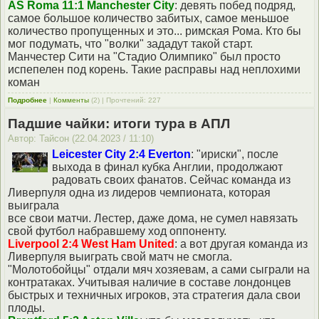
AS Roma 11:1 Manchester City
: девять побед подряд,
самое большое количество забитых, самое меньшое
количество пропущенных и это... римская Рома. Кто бы
мог подумать, что "волки" зададут такой старт.
Манчестер Сити на "Стадио Олимпико" был просто
испепелен под корень. Такие расправы над неплохими
коман
Подробнее
|
Комменты
(2) | Прочтений: 227
Падшие чайки: итоги тура в АПЛ
Автор: Тайсон (22.04.2023 / 11:10)
Leicester City 2:4 Everton
: "ириски", после
выхода в финал кубка Англии, продолжают
радовать своих фанатов. Сейчас команда из
Ливерпуля одна из лидеров чемпионата, которая
выиграла
все свои матчи. Лестер, даже дома, не сумел навязать
свой футбол набравшему ход оппоненту.
Liverpool 2:4 West Ham United
: а вот другая команда из
Ливерпуля выиграть свой матч не смогла.
"Молотобойцы" отдали мяч хозяевам, а сами сыграли на
контратаках. Учитывая наличие в составе лондонцев
быстрых и техничных игроков, эта стратегия дала свои
плоды.