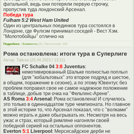
фатальной, ведь они потеряли первую строчку,
пропустив туда лондонский Арсенал.
Победа тура
Fulham 5:2 West Ham United
Один из центральных поединков тура состоялся в
Лондоне, где Фулхэм принимал соседей - Вест Хэм.
"Молотобойцы" отлично на
Подробнее
|
Комменты
(3) | Прочтений: 232
Рома остановлена: итоги тура в Суперлиге
Автор: Тайсон (25.04.2023 / 13:21)
FC Schalke 04
3:8
Juventus
:
немотивированный Шальке полностью поплыл
(для "кобальтовых" это второе подряд и шестое,
в общем, поражение в сезоне), а по этому Ювентус без
проблем поправил свое не самое надежное положение
в таблице, добыв три очка на "Фельтинс-Арене".
AS Roma
3:4
Arsenal
: Рома остановлена! И случилось
это только в одиннадцатом туре чемпионата. Но главное
в этой истории то, что Арсенал показал, что с "волками"
можно играть и даже обыгрывать их. Несмотря на весь
ужас и страх, который римляне нагоняли своей
победной серией на остальных оппонентов.
Everton
5:1
Liverpool
: Мерсисайдское дерби не