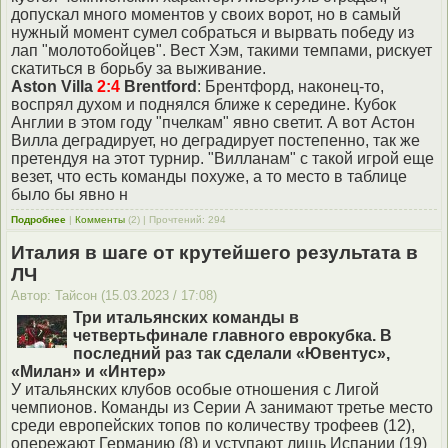
допускал много моментов у своих ворот, но в самый
нужный момент сумел собраться и вырвать победу из
лап "молотобойцев". Вест Хэм, такими темпами, рискует
скатиться в борьбу за выживание.
Aston Villa
2:4
Brentford
: Брентфорд, наконец-то,
воспрял духом и поднялся ближе к середине. Кубок
Англии в этом году "пчелкам" явно светит. А вот Астон
Вилла деградирует, но деградирует постепенно, так же
претендуя на этот турнир. "Вилланам" с такой игрой еще
везет, что есть команды похуже, а то место в таблице
было бы явно н
Подробнее
|
Комменты
(2) | Прочтений: 294
Италия в шаге от крутейшего результата в
ЛЧ
Автор: Тайсон (15.03.2023 / 17:08)
Три итальянских команды в
четвертьфинале главного еврокубка. В
последний раз так сделали «Ювентус»,
«Милан» и «Интер»
У итальянских клубов особые отношения с Лигой
чемпионов. Команды из Серии А занимают третье место
среди европейских топов по количеству трофеев (12),
опережают Германию (8) и уступают лишь Испании (19)