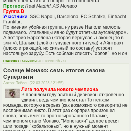
может превратится в непростого оппонента.
Прогноз
:
Real Madrid, AS Monaco
Группа В
Участники
: SSC Napoli, Barcelona, FC Schalke, Eintracht
Frankfurt
По именам убойная группа, ну разве Наполи малость
подкачало. Итальянцы явно будут отпетым аутсайдером.
А вот трио Барселона (которая вернулась наконец-то в
элиту), Шальке (злой от упущенного титула) и Айнтрахт
(плохо играющий, но сильный по составу) устроят
настоящую зарубу. Есть соблазн списать "орлов", но и он
Подробнее
|
Комменты
(2) | Прочтений: 274
Солнце Монако: семь итогов сезона
Суперлиги
Автор: Тайсон (22.03.2023 / 21:55)
Лига получила нового чемпиона
В прошлом году элитный дивизион откровенно
удивил, ведь чемпионом стал Тоттенхэм,
команда, которую всерьез (как возможного фаворита) не
воспринимал никто. В этот раз сюрприз произошел
снова, ведь вместо прогнозированного Шальке,
чемпионом стало Монако. "Монегаски" долгое время
шли позади "кобальтовых", но в нужный момент