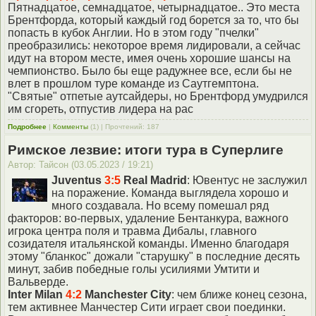
Пятнадцатое, семнадцатое, четырнадцатое.. Это места
Брентфорда, который каждый год борется за то, что бы
попасть в кубок Англии. Но в этом году "пчелки"
преобразились: некоторое время лидировали, а сейчас
идут на втором месте, имея очень хорошие шансы на
чемпионство. Было бы еще радужнее все, если бы не
влет в прошлом туре команде из Саутгемптона.
"Святые" отпетые аутсайдеры, но Брентфорд умудрился
им сгореть, отпустив лидера на рас
Подробнее
|
Комменты
(1) | Прочтений: 187
Римское лезвие: итоги тура в Суперлиге
Автор: Тайсон (03.05.2023 / 19:21)
Juventus
3:5
Real Madrid
: Ювентус не заслужил
на поражение. Команда выглядела хорошо и
много создавала. Но всему помешал ряд
факторов: во-первых, удаление Бентанкура, важного
игрока центра поля и травма Дибалы, главного
созидателя итальянской команды. Именно благодаря
этому "бланкос" дожали "старушку" в последние десять
минут, забив победные голы усилиями Умтити и
Вальверде.
Inter Milan
4:2
Manchester City
: чем ближе конец сезона,
тем активнее Манчестер Сити играет свои поединки.