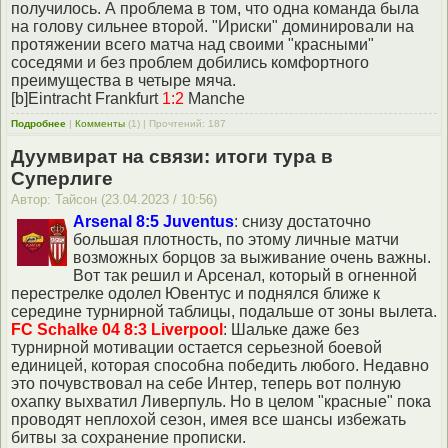
получилось. А проблема в том, что одна команда была
на голову сильнее второй. "Ириски" доминировали на
протяжении всего матча над своими "красными"
соседями и без проблем добились комфортного
преимущества в четыре мяча.
[b]Eintracht Frankfurt
1:2
Manche
Подробнее
|
Комменты
(1) | Прочтений: 187
Дуумвират на связи: итоги тура в
Суперлиге
Автор: Тайсон (23.04.2023 / 10:56)
Arsenal 8:5 Juventus
: снизу достаточно
большая плотность, по этому личные матчи
возможных борцов за выживание очень важны.
Вот так решил и Арсенал, который в огненной
перестрелке одолел Ювентус и поднялся ближе к
середине турнирной таблицы, подальше от зоны вылета.
FC Schalke 04 8:3 Liverpool
: Шальке даже без
турнирной мотивации остается серьезной боевой
единицей, которая способна победить любого. Недавно
это почувствовал на себе Интер, теперь вот полную
охапку выхватил Ливерпуль. Но в целом "красные" пока
проводят неплохой сезон, имея все шансы избежать
битвы за сохранение прописки.