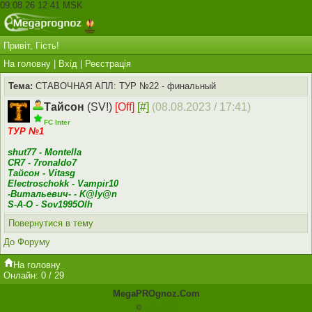
09.08.26 12:41 MSK
Привіт, Гість!
На головну
|
Вхід
|
Реєстрація
Тема:
СТАВОЧНАЯ АПЛ: ТУР №22 - финальный
Тайсон
(SV!)
[Off]
[#]
(08.08.2023 / 17:41)
FC Inter
ТУР №1
shut77 - Montella
CR7 - 7ronaldo7
Тайсон - Vitasg
Electroschokk - Vampir10
-Витальевич- - K@ly@n
S-A-O - Sov1995Olh
Повернутися в тему
До Форуму
На головну
Онлайн: 0 / 29
MegaPROgnoz.Com
©
JohnCMS